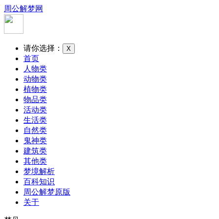
周公解梦网
请你选择：
X
首页
人物类
动物类
植物类
物品类
活动类
生活类
自然类
鬼神类
建筑类
其他类
梦境解析
百科知识
周公解梦原版
关于