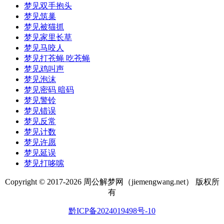
梦见双手抱头
梦见筑巢
梦见被猫抓
梦见家里长草
梦见马咬人
梦见打苍蝇 吃苍蝇
梦见鸡叫声
梦见泡沫
梦见密码 暗码
梦见警铃
梦见错误
梦见反常
梦见计数
梦见许愿
梦见延误
梦见打哆嗦
Copyright © 2017-
2026 周公解梦网（jiemengwang.net） 版权所
有
黔ICP备2024019498号-10