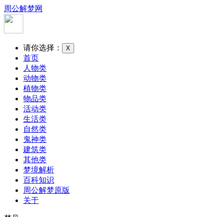
周公解梦网
请你选择：
X
首页
人物类
动物类
植物类
物品类
活动类
生活类
自然类
鬼神类
建筑类
其他类
梦境解析
百科知识
周公解梦原版
关于