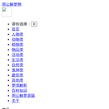
周公解梦网
请你选择：
X
首页
人物类
动物类
植物类
物品类
活动类
生活类
自然类
鬼神类
建筑类
其他类
梦境解析
百科知识
周公解梦原版
关于