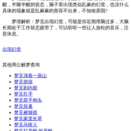
醒，半睡半醒的状态，脑子里出现类似乱麻的幻觉，也没什么
具体的现象就是乱麻麻的形容不出来，不知啥原因?
梦境解析：梦见出现幻觉，可能是你近期用脑过多，大脑
长期处于工作状态疲劳了，可以听听一些让人放松的音乐，注
意休息。
出现幻觉
其他周公解梦查询
梦见顶着一座山
梦见抓痕
梦见割内脏
梦见扎手
梦见双手抱头
梦见筑巢
梦见被猫抓
梦见家里长草
梦见马咬人
梦见打苍蝇 吃苍蝇