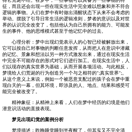
得它荒诞不经。在梦中，一些事物可以具备另一些事物的特
征，而且还会出现一些在现实生活中完全难以想象和并不符合
逻辑的事物。人们在梦中有时做出清醒状态下从来不会考虑的
举动。摆脱了引导日常生活的逻辑准则，梦者的意识以及对世
界的认识完全改变了，包括他认为自己所拥有的能力、可能发
生的事件、他的思维模式甚至于他记忆中的过去。
心理分析：梦中出现幻觉表示人的心智已经被解放出来，
它可以按自己对事物的判断任意发挥，从而把人在意识中潜藏
的记忆、景象和想法以另一种方式激发出来，通过在现实生活
中完全不可能存在的形式对它们进行加工。在现实生活中，人
们以现存的真实世界为基础，从而开展各项活动。与此相反，
梦境给人们荒诞的行为创造另一个与之相符的";真实世界";。
从这个意义上来说，例如一个被恶意支配过的孩子会在梦中重
现白天的一幕，但其环境，即涉及的人、地点、结果和感受可
能完全被改变了。
精神象征：从精神上来看，人们在梦中经历的幻境是他们
潜意识活动的直接表现。
梦见出现幻觉的案例分析
梦境描述：昨晚睡觉睡到半夜醒了，但其实又不完全清