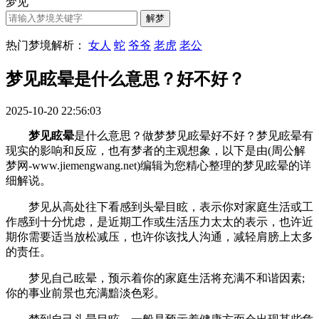
梦见
热门梦境解析：
女人
蛇
爷爷
老虎
老公
梦见眩晕是什么意思？好不好？
2025-10-20 22:56:03
梦见眩晕
是什么意思？做梦梦见眩晕好不好？梦见眩晕有
现实的影响和反应，也有梦者的主观想象，以下是由(周公解
梦网-www.jiemengwang.net)编辑为您精心整理的梦见眩晕的详
细解说。
梦见从高处往下看感到头晕目眩，表示你对家庭生活或工
作感到十分忧虑，是近期工作或生活压力太太的表示，也许近
期你需要适当放松减压，也许你该找人沟通，减轻肩膀上太多
的责任。
梦见自己眩晕，预示着你的家庭生活将充满不和谐因素;
你的事业前景也充满黯淡色彩。