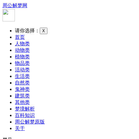
周公解梦网
请你选择：
X
首页
人物类
动物类
植物类
物品类
活动类
生活类
自然类
鬼神类
建筑类
其他类
梦境解析
百科知识
周公解梦原版
关于