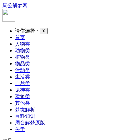
周公解梦网
请你选择：
X
首页
人物类
动物类
植物类
物品类
活动类
生活类
自然类
鬼神类
建筑类
其他类
梦境解析
百科知识
周公解梦原版
关于