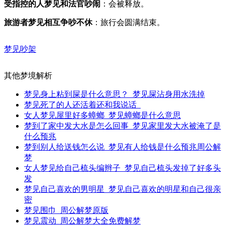
受指控的人梦见和法官吵闹
：会被释放。
旅游者梦见相互争吵不休
：旅行会圆满结束。
梦见吵架
其他梦境解析
梦见身上粘到屎是什么意思？_梦见屎沾身用水洗掉
梦见死了的人还活着还和我说话_
女人梦见屋里好多蟑螂_梦见蟑螂是什么意思
梦到了家中发大水是怎么回事_梦见家里发大水被淹了是
什么预兆
梦到别人给送钱怎么说_梦见有人给钱是什么预兆周公解
梦
女人梦见给自己梳头编辫子_梦见自己梳头发掉了好多头
发
梦见自己喜欢的男明星_梦见自己喜欢的明星和自己很亲
密
梦见围巾_周公解梦原版
梦见震动_周公解梦大全免费解梦