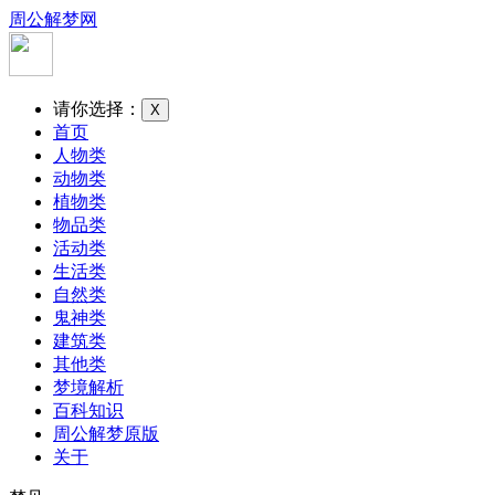
周公解梦网
请你选择：
X
首页
人物类
动物类
植物类
物品类
活动类
生活类
自然类
鬼神类
建筑类
其他类
梦境解析
百科知识
周公解梦原版
关于