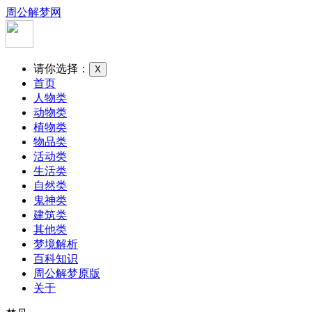
周公解梦网
请你选择：
X
首页
人物类
动物类
植物类
物品类
活动类
生活类
自然类
鬼神类
建筑类
其他类
梦境解析
百科知识
周公解梦原版
关于