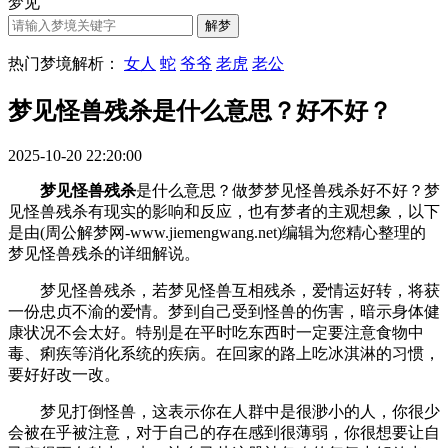
梦见
热门梦境解析：
女人
蛇
爷爷
老虎
老公
梦见怪兽残杀是什么意思？好不好？
2025-10-20 22:20:00
梦见怪兽残杀
是什么意思？做梦梦见怪兽残杀好不好？梦
见怪兽残杀有现实的影响和反应，也有梦者的主观想象，以下
是由(周公解梦网-www.jiemengwang.net)编辑为您精心整理的
梦见怪兽残杀的详细解说。
梦见怪兽残杀，若梦见怪兽互相残杀，爱情运好转，将获
一份忠贞不渝的爱情。梦到自己受到怪兽的伤害，暗示身体健
康状况不会太好。特别是在平时吃东西时一定要注意食物中
毒、痢疾等消化系统的疾病。在回家的路上吃冰淇淋的习惯，
要好好改一改。
梦见打倒怪兽，这表示你在人群中是很渺小的人，你很少
会被在乎被注意，对于自己的存在感到很薄弱，你很想要让自