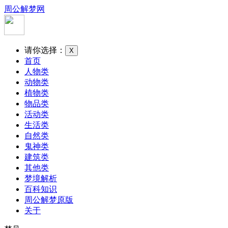
周公解梦网
请你选择：
X
首页
人物类
动物类
植物类
物品类
活动类
生活类
自然类
鬼神类
建筑类
其他类
梦境解析
百科知识
周公解梦原版
关于