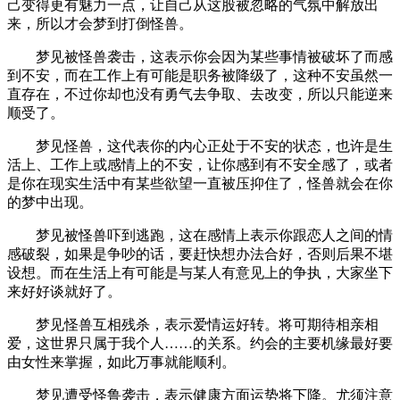
己变得更有魅力一点，让自己从这股被忽略的气氛中解放出
来，所以才会梦到打倒怪兽。
梦见被怪兽袭击，这表示你会因为某些事情被破坏了而感
到不安，而在工作上有可能是职务被降级了，这种不安虽然一
直存在，不过你却也没有勇气去争取、去改变，所以只能逆来
顺受了。
梦见怪兽，这代表你的内心正处于不安的状态，也许是生
活上、工作上或感情上的不安，让你感到有不安全感了，或者
是你在现实生活中有某些欲望一直被压抑住了，怪兽就会在你
的梦中出现。
梦见被怪兽吓到逃跑，这在感情上表示你跟恋人之间的情
感破裂，如果是争吵的话，要赶快想办法合好，否则后果不堪
设想。而在生活上有可能是与某人有意见上的争执，大家坐下
来好好谈就好了。
梦见怪兽互相残杀，表示爱情运好转。将可期待相亲相
爱，这世界只属于我个人……的关系。约会的主要机缘最好要
由女性来掌握，如此万事就能顺利。
梦见遭受怪鲁袭击，表示健康方面运势将下降。尤须注意