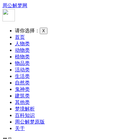
周公解梦网
请你选择：
X
首页
人物类
动物类
植物类
物品类
活动类
生活类
自然类
鬼神类
建筑类
其他类
梦境解析
百科知识
周公解梦原版
关于