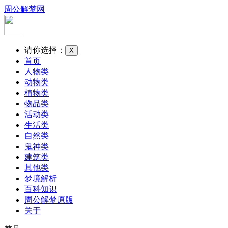
周公解梦网
请你选择：
X
首页
人物类
动物类
植物类
物品类
活动类
生活类
自然类
鬼神类
建筑类
其他类
梦境解析
百科知识
周公解梦原版
关于