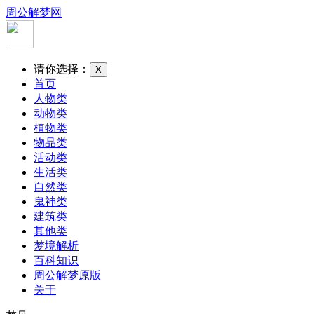
周公解梦网
请你选择：
X
首页
人物类
动物类
植物类
物品类
活动类
生活类
自然类
鬼神类
建筑类
其他类
梦境解析
百科知识
周公解梦原版
关于