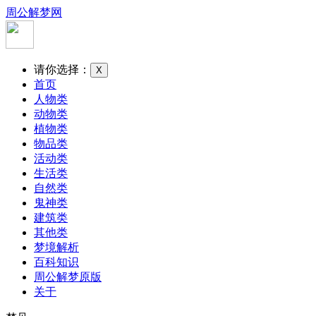
周公解梦网
请你选择：
X
首页
人物类
动物类
植物类
物品类
活动类
生活类
自然类
鬼神类
建筑类
其他类
梦境解析
百科知识
周公解梦原版
关于