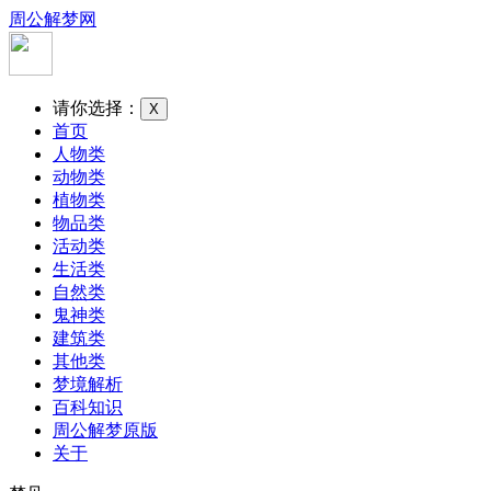
周公解梦网
请你选择：
X
首页
人物类
动物类
植物类
物品类
活动类
生活类
自然类
鬼神类
建筑类
其他类
梦境解析
百科知识
周公解梦原版
关于