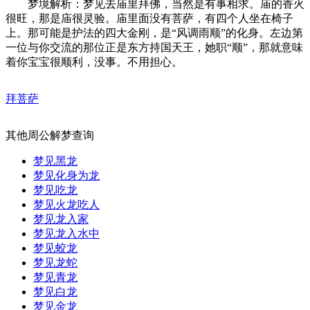
梦境解析：梦见去庙里拜佛，当然是有事相求。庙的香火
很旺，那是庙很灵验。庙里面没有菩萨，有四个人坐在椅子
上。那可能是护法的四大金刚，是“风调雨顺”的化身。左边第
一位与你交流的那位正是东方持国天王，她职“顺”，那就意味
着你宝宝很顺利，没事。不用担心。
拜菩萨
其他周公解梦查询
梦见黑龙
梦见化身为龙
梦见吃龙
梦见火龙吃人
梦见龙入家
梦见龙入水中
梦见蛟龙
梦见龙蛇
梦见青龙
梦见白龙
梦见金龙