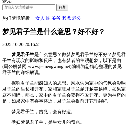
梦见
热门梦境解析：
女人
蛇
爷爷
老虎
老公
梦见君子兰是什么意思？好不好？
2025-10-20 20:16:55
梦见君子兰
是什么意思？做梦梦见君子兰好不好？梦见君
子兰有现实的影响和反应，也有梦者的主观想象，以下是由
(周公解梦网-www.jiemengwang.net)编辑为您精心整理的梦见
君子兰的详细解说。
据称君子兰能感知人的思想。风水认为家中的气氛会影响
君子兰的生长和开花，家和家旺君子兰越开越美越艳，如果家
庭不和睦，那么，家中的君子兰会变得不爱开花。更为神奇的
是，如果家中有喜事将近，君子兰会提前开花“报喜”。
梦见君子兰，吉兆，会有好运。
孕妇梦见君子兰，是生女儿的预兆。