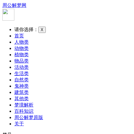
周公解梦网
请你选择：
X
首页
人物类
动物类
植物类
物品类
活动类
生活类
自然类
鬼神类
建筑类
其他类
梦境解析
百科知识
周公解梦原版
关于