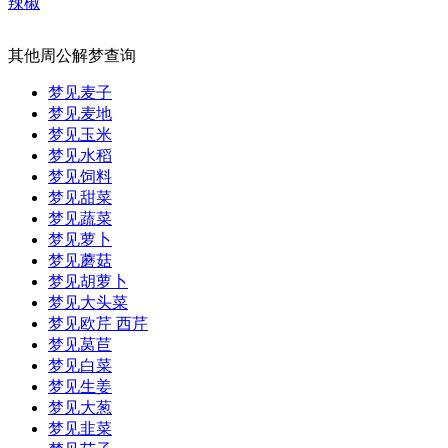
辣椒
其他周公解梦查询
梦见麦子
梦见麦地
梦见玉米
梦见水稻
梦见饲料
梦见甜菜
梦见蔬菜
梦见萝卜
梦见蘑菇
梦见胡萝卜
梦见大头菜
梦见欧芹 西芹
梦见莴苣
梦见白菜
梦见生姜
梦见大葱
梦见韭菜