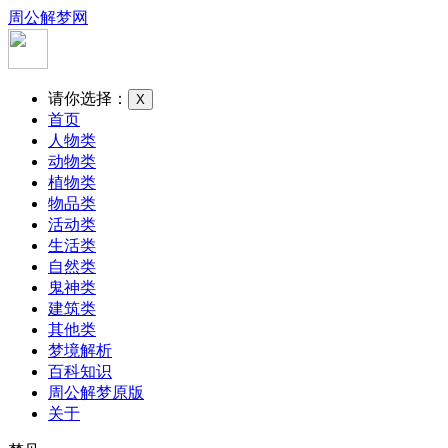
周公解梦网
请你选择：
X
首页
人物类
动物类
植物类
物品类
活动类
生活类
自然类
鬼神类
建筑类
其他类
梦境解析
百科知识
周公解梦原版
关于