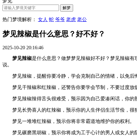
梦见
热门梦境解析：
女人
蛇
爷爷
老虎
老公
梦见辣椒是什么意思？好不好？
2025-10-20 20:16:46
梦见辣椒
是什么意思？做梦梦见辣椒好不好？梦见辣椒有现实的
说。
梦见辣椒，提醒你要冷静，学会克制自己的情绪，以免后
梦见干辣椒和红辣椒，还警告你要学会节制，不要过度放纵
梦见辣椒辣得舌头很难受，预示因为自己爱凑闲话，你的熟
梦见长势喜人的红辣椒，预示你的人生伴侣生活节俭，很
梦见一堆堆红辣椒，预示你将非常霸道地维护你的权利。
梦见碾磨黑胡椒，预示你将成为工于心计的男人或女人的