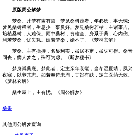
原版周公解梦
梦桑。此梦有吉有凶。梦见桑树茂者，年必稔，事无钝;
梦见桑树稀者，生息少，事反好。梦见桑树若枯，主诸事吉。
培植桑树，人难保。雨中桑树，食难全。身系于桑，心内伤。
利若梦桑，忧失耗。姻若梦桑，婚不了。《梦林玄解》
梦桑。主有操持，名显利实，虽居不定，虽失可得。桑音
同丧，病人梦之，殊可为虑。《断梦秘书》
梦身蹲桑底。梦此者，定主亲年衰髦，当冬温夏靖，夙兴
夜寐，以养其志。如若奉侍未周，甘旨有缺，定主医药无效。
《梦林玄解》
桑生屋上，主有忧。《周公解梦》
桑果
其他周公解梦查询