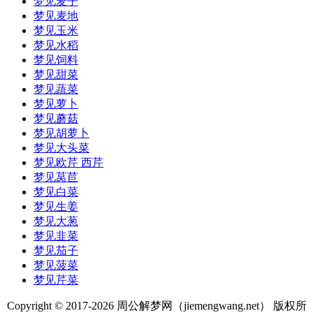
梦见麦子
梦见麦地
梦见玉米
梦见水稻
梦见饲料
梦见甜菜
梦见蔬菜
梦见萝卜
梦见蘑菇
梦见胡萝卜
梦见大头菜
梦见欧芹 西芹
梦见莴苣
梦见白菜
梦见生姜
梦见大葱
梦见韭菜
梦见茄子
梦见菠菜
梦见芹菜
Copyright © 2017-
2026 周公解梦网（jiemengwang.net） 版权所