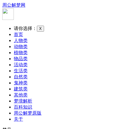
周公解梦网
请你选择：
X
首页
人物类
动物类
植物类
物品类
活动类
生活类
自然类
鬼神类
建筑类
其他类
梦境解析
百科知识
周公解梦原版
关于