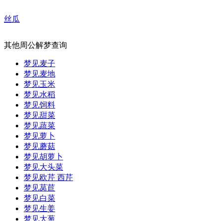
丝瓜
其他周公解梦查询
梦见麦子
梦见麦地
梦见玉米
梦见水稻
梦见饲料
梦见甜菜
梦见蔬菜
梦见萝卜
梦见蘑菇
梦见胡萝卜
梦见大头菜
梦见欧芹 西芹
梦见莴苣
梦见白菜
梦见生姜
梦见大葱