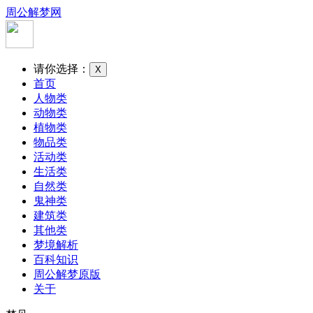
周公解梦网
请你选择：
X
首页
人物类
动物类
植物类
物品类
活动类
生活类
自然类
鬼神类
建筑类
其他类
梦境解析
百科知识
周公解梦原版
关于