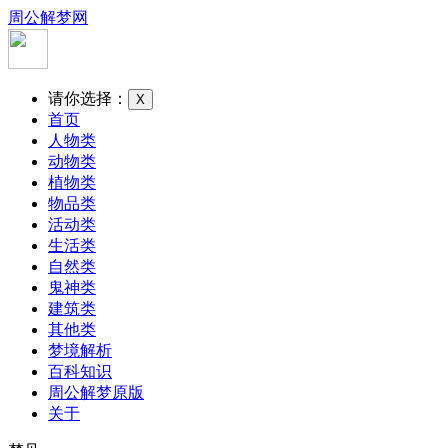
周公解梦网
请你选择：
X
首页
人物类
动物类
植物类
物品类
活动类
生活类
自然类
鬼神类
建筑类
其他类
梦境解析
百科知识
周公解梦原版
关于