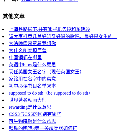
其他文章
上海铁路局下,共有哪些机务段和车辆段
请大家推荐几首好听又好唱的歌吧，最好是女生的。
为啥晚霞寓意着我想你
为什么叫泰坦巨兽
中国铜都在哪里
英语中blow是什么意思
现任英国女王名字（现任英国女王）
家铭用在名字中的寓意
初中必读书目名单36本
supposed to do sth（be supposed to do sth）
世界著名动画大师
rewarding是什么意思
CSS3与CSS的区别有哪些
可生物降解是什么意思
钢铁的咆哮3第一关超兵器如何打