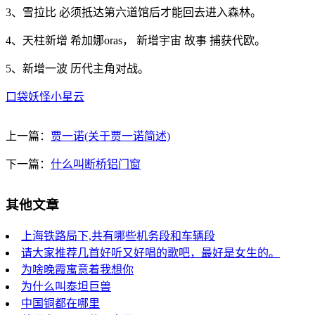
3、雪拉比 必须抵达第六道馆后才能回去进入森林。
4、天柱新增 希加娜oras， 新增宇宙 故事 捕获代欧。
5、新增一波 历代主角对战。
口袋妖怪小星云
上一篇：
贾一诺(关于贾一诺简述)
下一篇：
什么叫断桥铝门窗
其他文章
上海铁路局下,共有哪些机务段和车辆段
请大家推荐几首好听又好唱的歌吧，最好是女生的。
为啥晚霞寓意着我想你
为什么叫泰坦巨兽
中国铜都在哪里