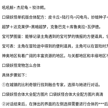
吼吼鲸+ 杰尼龟 = 狡诈鳄。
口袋妖怪单机版合体配方：皮卡丘+陆行鸟=闪电鸟，妙蛙种子
超梦＋达克莱伊=黑暗超梦，克鲁巴克＋库鲁奥拉=瓦伊德。
宝可梦图鉴：能够记录主角遇到的宝可梦的情报的方便道具，
宝可表：主角在冒险途中得到的便利道具，主角可以在冒险时为
神奥地区有着广阔的丰富资源的地区。与关都地区和丰缘地区
口袋妖怪宠物怎么合体
具体步骤如下：
①在城镇的比利奇银行找到融合专家，选择与她进行对话。
口袋妖怪合体大全配方图片 口袋妖怪合体大全配方图片高清
②对话结束后，在弹出的界面的左侧选择需要进行合体的***