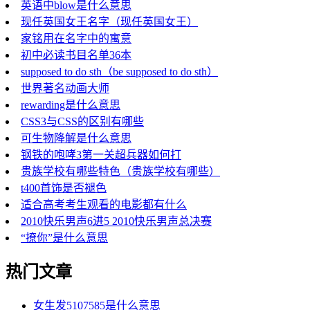
英语中blow是什么意思
现任英国女王名字（现任英国女王）
家铭用在名字中的寓意
初中必读书目名单36本
supposed to do sth（be supposed to do sth）
世界著名动画大师
rewarding是什么意思
CSS3与CSS的区别有哪些
可生物降解是什么意思
钢铁的咆哮3第一关超兵器如何打
贵族学校有哪些特色（贵族学校有哪些）
t400首饰是否褪色
适合高考考生观看的电影都有什么
2010快乐男声6进5 2010快乐男声总决赛
“撩你”是什么意思
热门文章
女生发5107585是什么意思