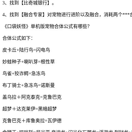
3、找到【比奇城银行】。
4、找到【融合专家】对宠物进行进阶以及融合，消耗两个***合
《口袋妖怪》单机版宠物合体公式有哪些？
合体公式如下：
皮卡丘+陆行鸟=闪电鸟
妙蛙种子+喇叭芽=根性草
鸟雀+狡诈鳄=急冻鸟
布丁骑士+急冻鸟=诺斯曼
盖乌拉＋阿克泰克=克鲁巴克
超梦＋达克莱伊=黑暗超梦
克鲁巴克＋库鲁奥拉=瓦伊德