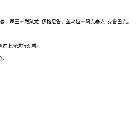
斯曼，凤王＋烈狱龙=伊格尼鲁，盖乌拉＋阿克泰克=克鲁巴克。
通过上屏进行观看。
能。