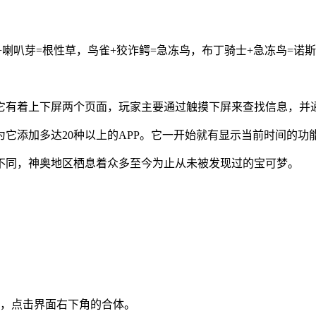
+喇叭芽=根性草，鸟雀+狡诈鳄=急冻鸟，布丁骑士+急冻鸟=诺
它有着上下屏两个页面，玩家主要通过触摸下屏来查找信息，并
它添加多达20种以上的APP。它一开始就有显示当前时间的功
不同，神奥地区栖息着众多至今为止从未被发现过的宝可梦。
后，点击界面右下角的合体。