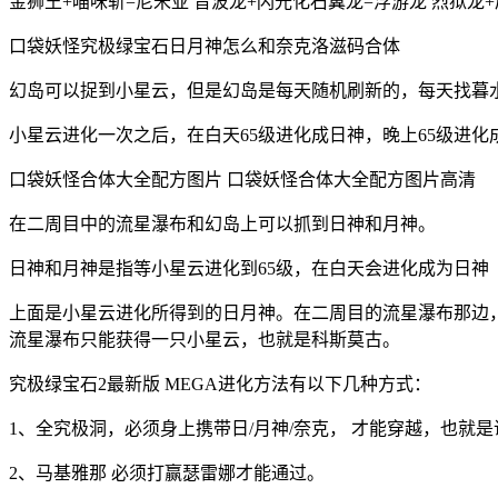
金狮王+喵咪斩=尼米亚 音波龙+闪光化石翼龙=浮游龙 烈狱龙
口袋妖怪究极绿宝石日月神怎么和奈克洛滋码合体
幻岛可以捉到小星云，但是幻岛是每天随机刷新的，每天找暮
小星云进化一次之后，在白天65级进化成日神，晚上65级进
口袋妖怪合体大全配方图片 口袋妖怪合体大全配方图片高清
在二周目中的流星瀑布和幻岛上可以抓到日神和月神。
日神和月神是指等小星云进化到65级，在白天会进化成为日神
上面是小星云进化所得到的日月神。在二周目的流星瀑布那边
流星瀑布只能获得一只小星云，也就是科斯莫古。
究极绿宝石2最新版 MEGA进化方法有以下几种方式：
1、全究极洞，必须身上携带日/月神/奈克， 才能穿越，也就
2、马基雅那 必须打赢瑟雷娜才能通过。