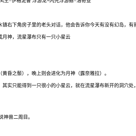
+凤王=伊格泥鲁 浮游龙+闪光浮游鲸=洛奇亚
水镇右下角房子里的老头对话，他会告诉你今天有没有幻岛，有
化成月神，流星瀑布只有一只小星云
（黄昏之鬃），晚上则会进化为月神（露奈雅拉）。
，其实只能得到一只很小的小星云，就在流星瀑布新开的洞穴处
是说神兽二周目。