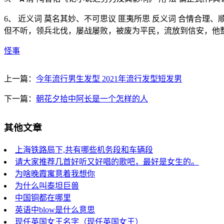
6、 近义词 莫名其妙、不可思议 匪夷所思 反义词 合情合
但不听，领兵北伐，屡战屡败，被废为平民，流放到信安，他整
怪事
上一篇：
今年流行男生发型 2021年流行发型短发男
下一篇：
朝花夕拾中阿长是一个怎样的人
其他文章
上海铁路局下,共有哪些机务段和车辆段
请大家推荐几首好听又好唱的歌吧，最好是女生的。
为啥晚霞寓意着我想你
为什么叫泰坦巨兽
中国铜都在哪里
英语中blow是什么意思
现任英国女王名字（现任英国女王）