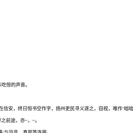
咄:表示吃惊的声音。
)被废在信安，终日恒书空作字，扬州吏民寻义逐之，窃视，唯作‘咄
界之前途，亦~，~。
宾语;与岂非、真是等连用。