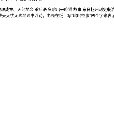
理、顺理成章、天经地义 歇后语 鱼跳出来吃猫 故事 东晋扬州刺
天无忧无虑地读书吟诗，老是在纸上写“咄咄怪事”四个字来表