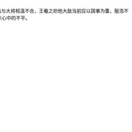
史殷浩与大将桓温不合，王羲之劝他大敌当前应以国事为重，殷浩不
示心中的不平。