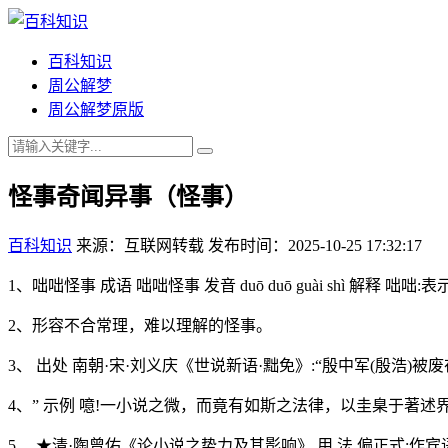
百科知识
周公解梦
周公解梦原版
怪事奇闻异事（怪事）
百科知识
来源：互联网转载
发布时间：2025-10-25 17:32:17
1、咄咄怪事 成语 咄咄怪事 发音 duō duō guài shì 解释 咄
2、形容不合常理，难以理解的怪事。
3、 出处 南朝·宋·刘义庆《世说新语·黜免》:“殷中军(殷浩
4、” 示例 噫!一小说之微，而竟有如斯之法律，以圭臬于著述
5、 ★清·陶曾佑《论小说之势力及其影响》 用 法 偏正式;作