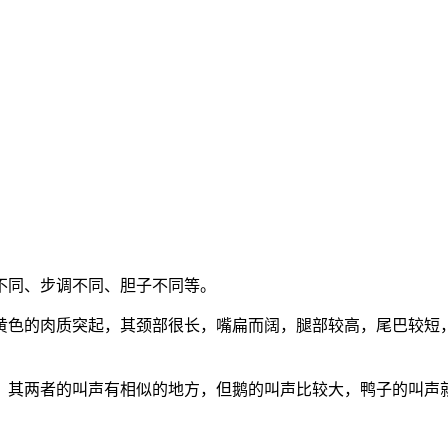
不同、步调不同、胆子不同等。
黄色的肉质突起，其颈部很长，嘴扁而阔，腿部较高，尾巴较短
，其两者的叫声有相似的地方，但鹅的叫声比较大，鸭子的叫声