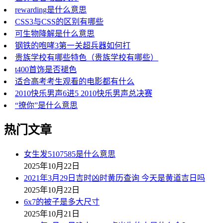
rewarding是什么意思
CSS3与CSS的区别有哪些
可生物降解是什么意思
钢铁的咆哮3第一关超兵器如何打
贵族学校有哪些特色（贵族学校有哪些）
t400首饰是否褪色
适合高考考生观看的电影都有什么
2010快乐男声6进5 2010快乐男声总决赛
“撩你”是什么意思
热门文章
女生发5107585是什么意思
2025年10月22日
2021年3月29日吉时凶时黄历查询 今天是黄道吉日吗
2025年10月22日
6x7的被子是多大尺寸
2025年10月21日