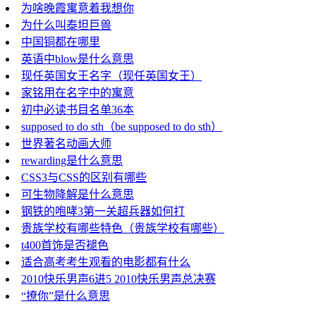
为啥晚霞寓意着我想你
为什么叫泰坦巨兽
中国铜都在哪里
英语中blow是什么意思
现任英国女王名字（现任英国女王）
家铭用在名字中的寓意
初中必读书目名单36本
supposed to do sth（be supposed to do sth）
世界著名动画大师
rewarding是什么意思
CSS3与CSS的区别有哪些
可生物降解是什么意思
钢铁的咆哮3第一关超兵器如何打
贵族学校有哪些特色（贵族学校有哪些）
t400首饰是否褪色
适合高考考生观看的电影都有什么
2010快乐男声6进5 2010快乐男声总决赛
“撩你”是什么意思