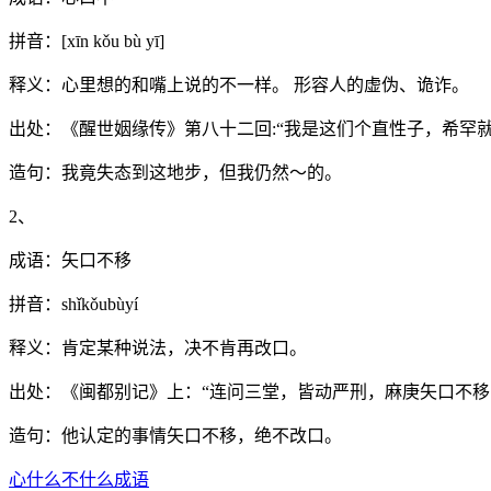
拼音：[xīn kǒu bù yī]
释义：心里想的和嘴上说的不一样。 形容人的虚伪、诡诈。
出处：《醒世姻缘传》第八十二回:“我是这们个直性子，希罕
造句：我竟失态到这地步，但我仍然～的。
2、
成语：矢口不移
拼音：shǐkǒubùyí
释义：肯定某种说法，决不肯再改口。
出处：《闽都别记》上：“连问三堂，皆动严刑，麻庚矢口不移
造句：他认定的事情矢口不移，绝不改口。
心什么不什么成语