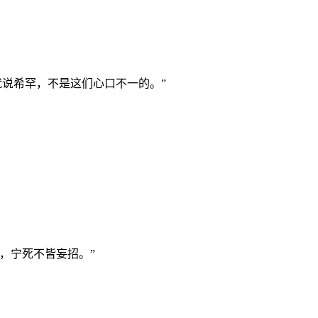
就说希罕，不是这们心口不一的。”
，宁死不皆妄招。”