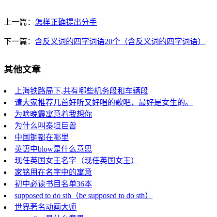
上一篇：
怎样正确提出分手
下一篇：
含反义词的四字词语20个（含反义词的四字词语）
其他文章
上海铁路局下,共有哪些机务段和车辆段
请大家推荐几首好听又好唱的歌吧，最好是女生的。
为啥晚霞寓意着我想你
为什么叫泰坦巨兽
中国铜都在哪里
英语中blow是什么意思
现任英国女王名字（现任英国女王）
家铭用在名字中的寓意
初中必读书目名单36本
supposed to do sth（be supposed to do sth）
世界著名动画大师