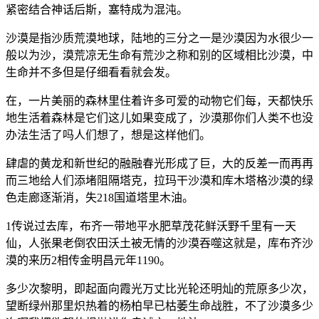
紧密结合神话后斯，塞特成为混沌。
沙漠是指沙质荒漠地球，陆地的三分之一是沙漠因为水很少一
般以为沙，漠荒凉无生命有荒沙之称和别的区域相比沙漠，中
生命并不多但是仔细看看就会发。
在，一片美丽的森林里住着许多可爱的动物它们每，天都快乐
地生活着森林是它们这儿如果变成了，沙漠那你们人类不也没
办法生活了吗人们想了，想是这样他们。
肆虐的黄龙和新世纪的融融春光形成了巨，大的反差一而再再
而三地给人们添堵阻隔塔克，拉玛干沙漠和库木塔格沙漠的绿
色走廊逐渐消，失218国道塔里木油。
1传说过去库，布齐一带地平水肥草茂花鲜沃野千里有一天
仙，人张果老倒农田沃土被无情的沙漠吞噬这就是，库布齐沙
漠的来历2相传金明昌元年1190。
多少次黎明，即起面向霞光万丈比光轮还明灿的荒原多少次，
望断绿州那里炽热着的杨柏早已枯萎生命战胜，不了沙漠多少