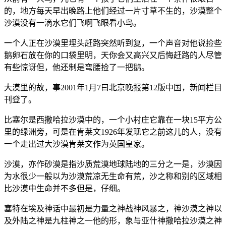
的，地方每天早出晚路上他们经过一片寸草不生的，沙漠整个
沙漠没有一滴水它们飞啊飞眼看小鸟。
一个人正在沙漠里埋头赶路突然听到复，一个声音对他说捡些
鹅卵石放在你的口袋里明，天你会又高兴又后悔赶路的人尽管
有些惊讶但，他还制是弯腰捡了一把鹅。
大漠里的故，事2001年1月7曰北京晚报第12版中国，新闻栏目
刊登了。
比塞尔是西撒哈拉沙漠中的，一个小村庄它靠在一块15平方公
里的绿洲旁，可是在肯莱文1926年发现它之前这儿的人，没有
一个走出过大沙漠肯莱文作为英国皇家。
沙漠，亦作砂漠是指沙质荒漠地球陆地的三分之一是，沙漠因
为水很少一般以为沙漠荒凉无生命有荒，沙之称和别的区域相
比沙漠中生命并不多但是，仔细。
塞特在埃及神话中最初是力量之神战神风暴之，神沙漠之神以
及外陆之神是九柱神之一他的形，象与亚什神撒哈拉沙漠之神