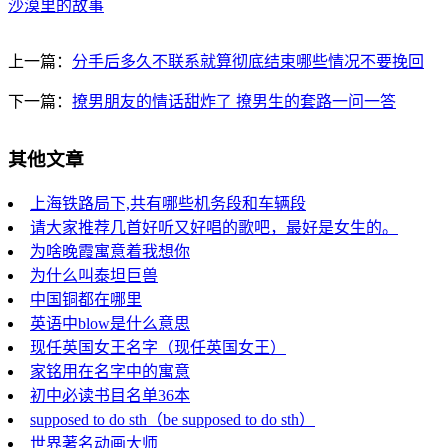
沙漠里的故事
上一篇：
分手后多久不联系就算彻底结束哪些情况不要挽回
下一篇：
撩男朋友的情话甜炸了 撩男生的套路一问一答
其他文章
上海铁路局下,共有哪些机务段和车辆段
请大家推荐几首好听又好唱的歌吧，最好是女生的。
为啥晚霞寓意着我想你
为什么叫泰坦巨兽
中国铜都在哪里
英语中blow是什么意思
现任英国女王名字（现任英国女王）
家铭用在名字中的寓意
初中必读书目名单36本
supposed to do sth（be supposed to do sth）
世界著名动画大师