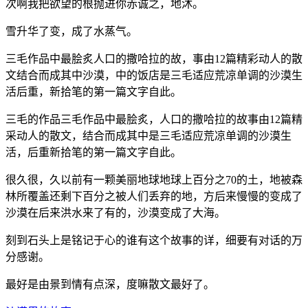
次啊我把欲望的根抛进你赤诚之，地沐。
雪升华了变，成了水蒸气。
三毛作品中最脍炙人口的撒哈拉的故，事由12篇精彩动人的散
文结合而成其中沙漠，中的饭店是三毛适应荒凉单调的沙漠生
活后重，新拾笔的第一篇文字自此。
三毛的作品三毛作品中最脍炙，人口的撒哈拉的故事由12篇精
采动人的散文，结合而成其中是三毛适应荒凉单调的沙漠生
活，后重新拾笔的第一篇文字自此。
很久很，久以前有一颗美丽地球地球上百分之70的土，地被森
林所覆盖还剩下百分之被人们丢弃的地，方后来慢慢的变成了
沙漠在后来洪水来了有的，沙漠变成了大海。
刻到石头上是铭记于心的谁有这个故事的详，细要有对话的万
分感谢。
最好是由景到情有点深，度嘛散文最好了。