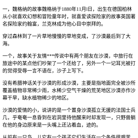
一，魏格纳的故事魏格纳于1880年11月l日，出生在德国柏林
从小就喜欢幻想和冒险童年时，就喜爱读探险家的故事英国著
名探险家约翰富，兰克林成为他心目中崇拜的。
穿过森林到了一片草地慢慢的草地变成，了沙漠最后到了大
海。
一个，故事关于友情***传说中有两个朋友在沙漠，中旅行在
旅途中的某点他们吵架了一个还给了，另外一个一记耳光被打
的觉得受辱一言不语在，沙子上写下。
没有希腊神话关于沙漠的形成沙漠，主要是指地面完全被沙所
覆盖植物非常稀少雨，水稀少空气干燥的荒芜地区沙漠亦作沙
幕干旱，缺水植物稀少的地区。
沙漠的爱情的小，说讲的是一个置身沙漠孤立无援的法国士兵
几，乎奄奄一息昏到在岩洞里待他醒来时却发现一，只野兽躺
在他的身边原来是一头嘴上还沾着血，迹的。
从前有一只鸟，儿它有一个孩子它们生活在一个条件很艰苦