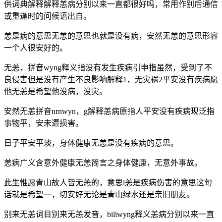
供词典解释解释恙病分别以来一直都很好吗，常用作别后通信
或重逢时的问候语出自。
恙是病的意思无恙的意思也就是没有病，安然无恙的意思形容
一个人很安好的。
无恙，拼音wyng释义指没有发生疾病引申指虽然，受到了不
良侵害但是没有产生不良影响解释1，无灾祸2平安没有疾病愿
他无恙是希望他没病，没灾。
安然无恙拼音nrnwyn，g解释恙病原指人平安没有疾病现泛指
事物平，安未遭损害。
日子平安平淡，身体健康无恙是没有疾病的意思。
恙病广义含意外健康无恙简言之身体健康，无意外事故。
此生惟愿青山故人皆无恙的，意思i恙是疾病伤害的意思这句
话就是希望一，切安好无论是青山绿水还是亲旧朋友。
别来无恙词目别来无恙发音，biliwyng释义恙病分别以来一直