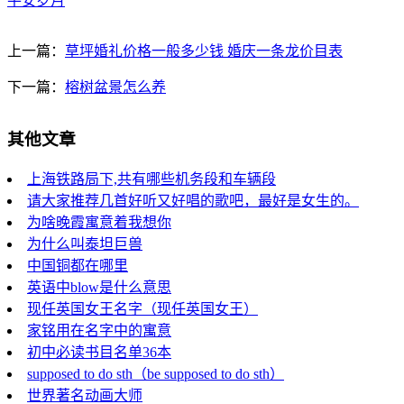
平安岁月
上一篇：
草坪婚礼价格一般多少钱 婚庆一条龙价目表
下一篇：
榕树盆景怎么养
其他文章
上海铁路局下,共有哪些机务段和车辆段
请大家推荐几首好听又好唱的歌吧，最好是女生的。
为啥晚霞寓意着我想你
为什么叫泰坦巨兽
中国铜都在哪里
英语中blow是什么意思
现任英国女王名字（现任英国女王）
家铭用在名字中的寓意
初中必读书目名单36本
supposed to do sth（be supposed to do sth）
世界著名动画大师