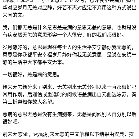
1本质上说这是一句互文意思是说没有，意外我不会离开你2年
华对应岁月无恙对应静，好若不离对应定不弃用这种方式说出
来闲的文。
我，们都无恙是什么意思恙是病的意思无恙的意思，也就是没
有病安然无恙的意思形容一个人很安，好的我们都很好。
岁月静好的，意思是现在每个人的生活平安宁静你我无恙的，
意思是你我都平安幸福岁月静好你我无恙意思，是说在安稳宁
静的生活中大家都平安无事。
一切很好，恙是病的意思。
缘来无恙缘分来了别来，无恙别来无恙分别以来一直都很好吗
常用作别，后通信或重逢时的问候语恙病出自元曲选冻苏，秦
第三折岂知你故人名望。
恙病的意思无恙是没有生病别来，无恙是问候别人自分别以后
很好吧。
别来无恙bili，wyng别来无恙的中文解释以下结果由汉典，提