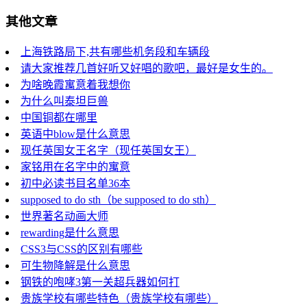
其他文章
上海铁路局下,共有哪些机务段和车辆段
请大家推荐几首好听又好唱的歌吧，最好是女生的。
为啥晚霞寓意着我想你
为什么叫泰坦巨兽
中国铜都在哪里
英语中blow是什么意思
现任英国女王名字（现任英国女王）
家铭用在名字中的寓意
初中必读书目名单36本
supposed to do sth（be supposed to do sth）
世界著名动画大师
rewarding是什么意思
CSS3与CSS的区别有哪些
可生物降解是什么意思
钢铁的咆哮3第一关超兵器如何打
贵族学校有哪些特色（贵族学校有哪些）