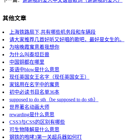
下一篇：
谢谢我的爱人中文谐音歌词（谢谢我的爱人）
其他文章
上海铁路局下,共有哪些机务段和车辆段
请大家推荐几首好听又好唱的歌吧，最好是女生的。
为啥晚霞寓意着我想你
为什么叫泰坦巨兽
中国铜都在哪里
英语中blow是什么意思
现任英国女王名字（现任英国女王）
家铭用在名字中的寓意
初中必读书目名单36本
supposed to do sth（be supposed to do sth）
世界著名动画大师
rewarding是什么意思
CSS3与CSS的区别有哪些
可生物降解是什么意思
钢铁的咆哮3第一关超兵器如何打