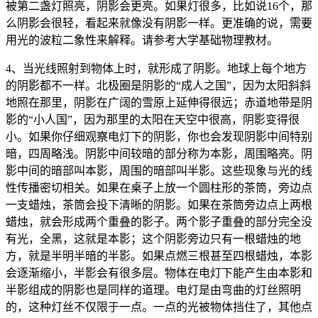
被第二盏灯照亮，阴影会更亮。如果灯很多，比如说16个，那
么阴影会很轻，看起来就像没有阴影一样。更准确的说，需要
用光的波粒二象性来解释。请参考大学基础物理教材。
4、当光线照射到物体上时，就形成了阴影。地球上每个地方
的阴影都不一样。北极圈是阴影的“成人之国”，因为太阳斜斜
地照在那里，阴影在广阔的雪原上延伸得很远；赤道地带是阴
影的“小人国”，因为那里的太阳在天空中很高，阴影变得很
小。如果你仔细观察电灯下的阴影，你也会发现阴影中间特别
暗，四周略浅。阴影中间较暗的部分称为本影，周围略亮。阴
影中间的暗部叫本影，周围的暗部叫半影。这些现象与光的线
性传播密切相关。如果在桌子上放一个圆柱形的茶筒，旁边点
一支蜡烛，茶筒会投下清晰的阴影。如果在茶筒旁边点上两根
蜡烛，就会形成两个重叠的影子。两个影子重叠的部分完全没
有光，全黑，这就是本影；这个阴影旁边只有一根蜡烛的地
方，就是半明半暗的半影。如果点燃三根甚至四根蜡烛，本影
会逐渐缩小，半影会有很多层。物体在电灯下能产生由本影和
半影组成的阴影也是同样的道理。电灯是由弯曲的灯丝照明
的，这种灯丝不仅限于一点。一点的光被物体挡住了，其他点