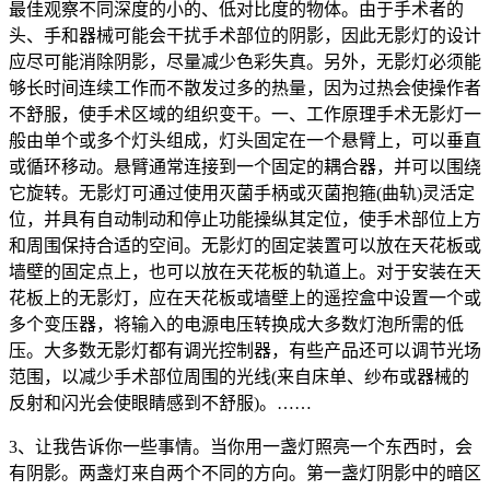
最佳观察不同深度的小的、低对比度的物体。由于手术者的
头、手和器械可能会干扰手术部位的阴影，因此无影灯的设计
应尽可能消除阴影，尽量减少色彩失真。另外，无影灯必须能
够长时间连续工作而不散发过多的热量，因为过热会使操作者
不舒服，使手术区域的组织变干。一、工作原理手术无影灯一
般由单个或多个灯头组成，灯头固定在一个悬臂上，可以垂直
或循环移动。悬臂通常连接到一个固定的耦合器，并可以围绕
它旋转。无影灯可通过使用灭菌手柄或灭菌抱箍(曲轨)灵活定
位，并具有自动制动和停止功能操纵其定位，使手术部位上方
和周围保持合适的空间。无影灯的固定装置可以放在天花板或
墙壁的固定点上，也可以放在天花板的轨道上。对于安装在天
花板上的无影灯，应在天花板或墙壁上的遥控盒中设置一个或
多个变压器，将输入的电源电压转换成大多数灯泡所需的低
压。大多数无影灯都有调光控制器，有些产品还可以调节光场
范围，以减少手术部位周围的光线(来自床单、纱布或器械的
反射和闪光会使眼睛感到不舒服)。……
3、让我告诉你一些事情。当你用一盏灯照亮一个东西时，会
有阴影。两盏灯来自两个不同的方向。第一盏灯阴影中的暗区