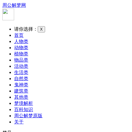
周公解梦网
请你选择：
X
首页
人物类
动物类
植物类
物品类
活动类
生活类
自然类
鬼神类
建筑类
其他类
梦境解析
百科知识
周公解梦原版
关于