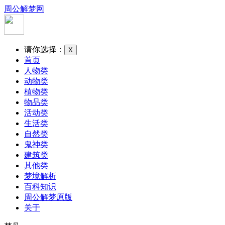
周公解梦网
请你选择：
X
首页
人物类
动物类
植物类
物品类
活动类
生活类
自然类
鬼神类
建筑类
其他类
梦境解析
百科知识
周公解梦原版
关于