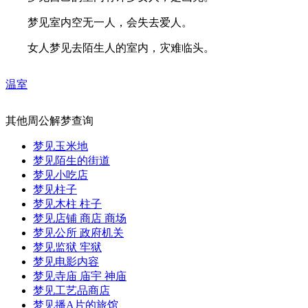
梦见室内空无一人，会失去爱人。
女人梦见去陌生人的室内，灾难临头。
温室
其他周公解梦查询
梦见玉米地
梦见陌生的街道
梦见小吃店
梦见柱子
梦见木柱 柱子
梦见店铺 商店 商场
梦见公所 政府机关
梦见监狱 牢狱
梦见电影内容
梦见寺庙 庙宇 神庙
梦见工艺品商店
梦见播A片的旅馆