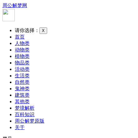
周公解梦网
请你选择：
X
首页
人物类
动物类
植物类
物品类
活动类
生活类
自然类
鬼神类
建筑类
其他类
梦境解析
百科知识
周公解梦原版
关于