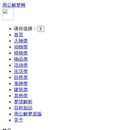
周公解梦网
请你选择：
X
首页
人物类
动物类
植物类
物品类
活动类
生活类
自然类
鬼神类
建筑类
其他类
梦境解析
百科知识
周公解梦原版
关于