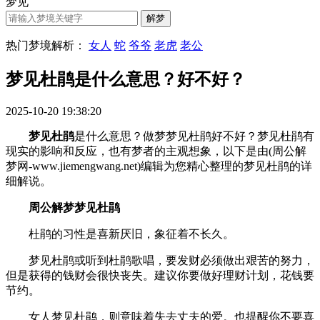
梦见
热门梦境解析：
女人
蛇
爷爷
老虎
老公
梦见杜鹃是什么意思？好不好？
2025-10-20 19:38:20
梦见杜鹃
是什么意思？做梦梦见杜鹃好不好？梦见杜鹃有
现实的影响和反应，也有梦者的主观想象，以下是由(周公解
梦网-www.jiemengwang.net)编辑为您精心整理的梦见杜鹃的详
细解说。
周公解梦梦见杜鹃
杜鹃的习性是喜新厌旧，象征着不长久。
梦见杜鹃或听到杜鹃歌唱，要发财必须做出艰苦的努力，
但是获得的钱财会很快丧失。建议你要做好理财计划，花钱要
节约。
女人梦见杜鹃，则意味着失去丈夫的爱。也提醒你不要喜