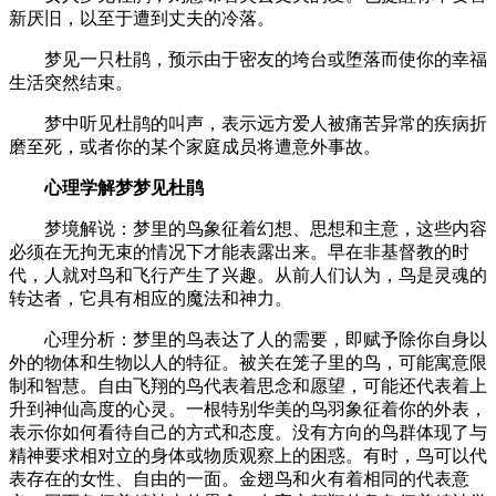
新厌旧，以至于遭到丈夫的冷落。
梦见一只杜鹃，预示由于密友的垮台或堕落而使你的幸福
生活突然结束。
梦中听见杜鹃的叫声，表示远方爱人被痛苦异常的疾病折
磨至死，或者你的某个家庭成员将遭意外事故。
心理学解梦梦见杜鹃
梦境解说：梦里的鸟象征着幻想、思想和主意，这些内容
必须在无拘无束的情况下才能表露出来。早在非基督教的时
代，人就对鸟和飞行产生了兴趣。从前人们认为，鸟是灵魂的
转达者，它具有相应的魔法和神力。
心理分析：梦里的鸟表达了人的需要，即赋予除你自身以
外的物体和生物以人的特征。被关在笼子里的鸟，可能寓意限
制和智慧。自由飞翔的鸟代表着思念和愿望，可能还代表着上
升到神仙高度的心灵。一根特别华美的鸟羽象征着你的外表，
表示你如何看待自己的方式和态度。没有方向的鸟群体现了与
精神要求相对立的身体或物质观察上的困惑。有时，鸟可以代
表存在的女性、自由的一面。金翅鸟和火有着相同的代表意