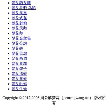
梦见猫头鹰
梦见乌鸦 乌鹊
梦见凤凰
梦见戏雀
梦见鹌鹑
梦见天鹅
梦见鹅
梦见金丝雀
梦见公鸡
梦见鹞
梦见母鸡
梦见画眉
梦见喜鹊
梦见鸽子
梦见抓蛇
梦见黄蛇
梦见牡蛎
梦见牛蛙
Copyright © 2017-
2026 周公解梦网（jiemengwang.net） 版权所
有