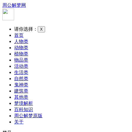
周公解梦网
请你选择：
X
首页
人物类
动物类
植物类
物品类
活动类
生活类
自然类
鬼神类
建筑类
其他类
梦境解析
百科知识
周公解梦原版
关于