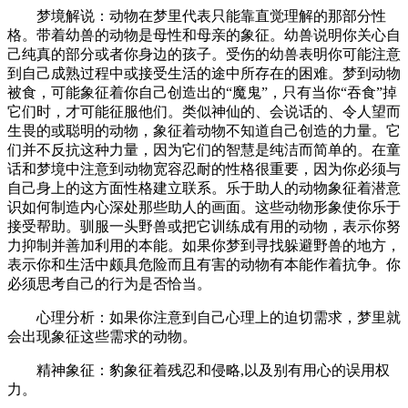
梦境解说：动物在梦里代表只能靠直觉理解的那部分性
格。带着幼兽的动物是母性和母亲的象征。幼兽说明你关心自
己纯真的部分或者你身边的孩子。受伤的幼兽表明你可能注意
到自己成熟过程中或接受生活的途中所存在的困难。梦到动物
被食，可能象征着你自己创造出的“魔鬼”，只有当你“吞食”掉
它们时，才可能征服他们。类似神仙的、会说话的、令人望而
生畏的或聪明的动物，象征着动物不知道自己创造的力量。它
们并不反抗这种力量，因为它们的智慧是纯洁而简单的。在童
话和梦境中注意到动物宽容忍耐的性格很重要，因为你必须与
自己身上的这方面性格建立联系。乐于助人的动物象征着潜意
识如何制造内心深处那些助人的画面。这些动物形象使你乐于
接受帮助。驯服一头野兽或把它训练成有用的动物，表示你努
力抑制并善加利用的本能。如果你梦到寻找躲避野兽的地方，
表示你和生活中颇具危险而且有害的动物有本能作着抗争。你
必须思考自己的行为是否恰当。
心理分析：如果你注意到自己心理上的迫切需求，梦里就
会出现象征这些需求的动物。
精神象征：豹象征着残忍和侵略,以及别有用心的误用权
力。