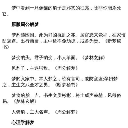
梦中看到一只像猫的豹子是邪恶的征兆，除非你能杀死
它。
原版周公解梦
梦豹狼围困。此为群凶扰乱之兆。居官恐来党祸，在家慎
防寇盗。出行商贾，主中途不免劫掠，戒备为贵。《断梦秘
书》
梦变豹头。君子豹变，小人革面。《梦林玄解》
见豹子，主遇强敌。《周公解梦》
梦豹入家中。常人梦之，恐有官司，兼防寇盗;孕妇梦
之，主生文武全才之男。《断梦秘书》
梦食豹胎，吉。书生文质彬彬，将士威声赫赫，风移俗
易。《梦林玄解》
人骑豹，主大名声。《周公解梦》
心理学解梦