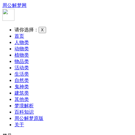
周公解梦网
请你选择：
X
首页
人物类
动物类
植物类
物品类
活动类
生活类
自然类
鬼神类
建筑类
其他类
梦境解析
百科知识
周公解梦原版
关于