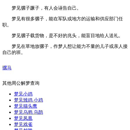
梦见骡子蹶子，有人会诬告自己。
梦见有很多骡子，能在军队或地方的运输和供应部门任
职。
梦见骡子载货物，是不好的兆头，能盲目地给人送礼。
梦见在草地放骡子，作梦人想让能力不量的儿子或亲人接
自己的班。
骡马
其他周公解梦查询
梦见小鸡
梦见雏鸡 小鸡
梦见猫头鹰
梦见乌鸦 乌鹊
梦见凤凰
梦见戏雀