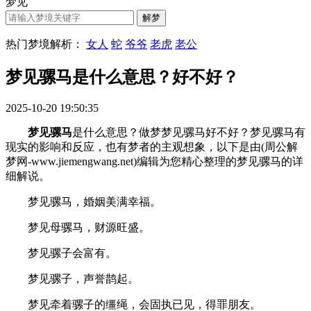
梦见
热门梦境解析：
女人
蛇
爷爷
老虎
老公
梦见骡马是什么意思？好不好？
2025-10-20 19:50:35
梦见骡马
是什么意思？做梦梦见骡马好不好？梦见骡马有
现实的影响和反应，也有梦者的主观想象，以下是由(周公解
梦网-www.jiemengwang.net)编辑为您精心整理的梦见骡马的详
细解说。
梦见骡马，婚姻美满幸福。
梦见母骡马，财源旺盛。
梦见骡子会富有。
梦见骡子，声誉鹊起。
梦见牵着骡子的缰绳，会固执已见，得罪朋友。