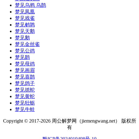
梦见乌鸦 乌鹊
梦见凤凰
梦见戏雀
梦见鹌鹑
梦见天鹅
梦见鹅
梦见金丝雀
梦见公鸡
梦见鹞
梦见母鸡
梦见画眉
梦见喜鹊
梦见鸽子
梦见抓蛇
梦见黄蛇
梦见牡蛎
梦见牛蛙
Copyright © 2017-
2026 周公解梦网（jiemengwang.net） 版权所
有
黔ICP备2024019498号-10