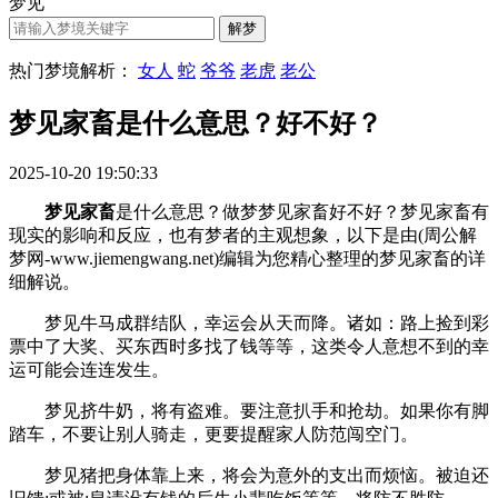
梦见
热门梦境解析：
女人
蛇
爷爷
老虎
老公
梦见家畜是什么意思？好不好？
2025-10-20 19:50:33
梦见家畜
是什么意思？做梦梦见家畜好不好？梦见家畜有
现实的影响和反应，也有梦者的主观想象，以下是由(周公解
梦网-www.jiemengwang.net)编辑为您精心整理的梦见家畜的详
细解说。
梦见牛马成群结队，幸运会从天而降。诸如：路上捡到彩
票中了大奖、买东西时多找了钱等等，这类令人意想不到的幸
运可能会连连发生。
梦见挤牛奶，将有盗难。要注意扒手和抢劫。如果你有脚
踏车，不要让别人骑走，更要提醒家人防范闯空门。
梦见猪把身体靠上来，将会为意外的支出而烦恼。被迫还