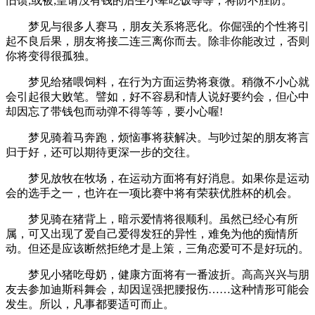
旧馈;或被;皇请没有钱的后生小辈吃饭等等，将防不胜防。
梦见与很多人赛马，朋友关系将恶化。你倔强的个性将引
起不良后果，朋友将接二连三离你而去。除非你能改过，否则
你将变得很孤独。
梦见给猪喂饲料，在行为方面运势将衰微。稍微不小心就
会引起很大败笔。譬如，好不容易和情人说好要约会，但心中
却因忘了带钱包而动弹不得等等，要小心喔!
梦见骑着马奔跑，烦恼事将获解决。与吵过架的朋友将言
归于好，还可以期待更深一步的交往。
梦见放牧在牧场，在运动方面将有好消息。如果你是运动
会的选手之一，也许在一项比赛中将有荣获优胜杯的机会。
梦见骑在猪背上，暗示爱情将很顺利。虽然已经心有所
属，可又出现了爱自己爱得发狂的异性，难免为他的痴情所
动。但还是应该断然拒绝才是上策，三角恋爱可不是好玩的。
梦见小猪吃母奶，健康方面将有一番波折。高高兴兴与朋
友去参加迪斯科舞会，却因逞强把腰报伤……这种情形可能会
发生。所以，凡事都要适可而止。