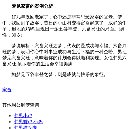
梦见家畜的案例分析
好几年没回老家了，心中还是非常思念家乡的父老。梦
中，我回到了故乡，昔日的小山村变得富裕起来了，成群的牛
羊，遍地的鸡鸭,呈现出一派五谷丰登、六畜兴旺的局面。(男
性，30岁)
梦境解析：六畜兴旺之梦，代表的是成功与幸福。六畜兴
旺的梦，表明你心中对事业成功与生活幸福的一种企盼。男性
梦见六畜兴旺，意味着你的计划会得以顺利实现。女性梦见六
畜兴旺,预示着你的生活会幸福美满。
如梦见五谷丰登之梦，则是成就与快乐的象征。
家畜
其他周公解梦查询
梦见小鸡
梦见雏鸡 小鸡
梦见猫头鹰