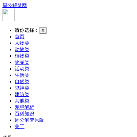
周公解梦网
请你选择：
X
首页
人物类
动物类
植物类
物品类
活动类
生活类
自然类
鬼神类
建筑类
其他类
梦境解析
百科知识
周公解梦原版
关于