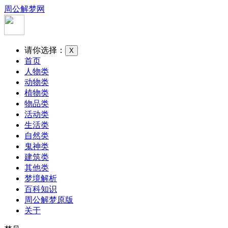
周公解梦网
请你选择：
X
首页
人物类
动物类
植物类
物品类
活动类
生活类
自然类
鬼神类
建筑类
其他类
梦境解析
百科知识
周公解梦原版
关于