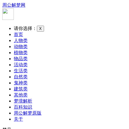
周公解梦网
请你选择：
X
首页
人物类
动物类
植物类
物品类
活动类
生活类
自然类
鬼神类
建筑类
其他类
梦境解析
百科知识
周公解梦原版
关于