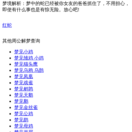
梦境解析：梦中的蛇已经被你女友的爸爸抓住了，不用担心，
即使有什么事也是有惊无险。放心吧!
红蛇
其他周公解梦查询
梦见小鸡
梦见雏鸡 小鸡
梦见猫头鹰
梦见乌鸦 乌鹊
梦见凤凰
梦见戏雀
梦见鹌鹑
梦见天鹅
梦见鹅
梦见金丝雀
梦见公鸡
梦见鹞
梦见母鸡