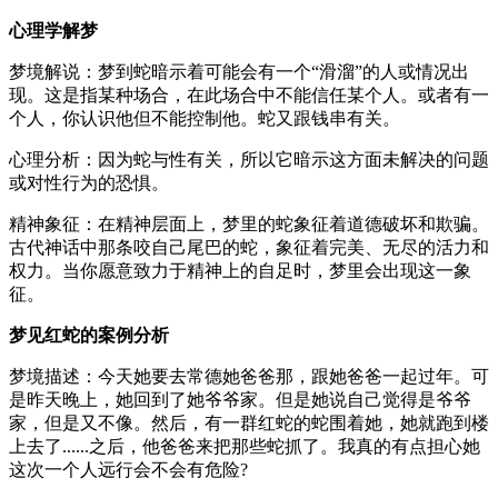
心理学解梦
梦境解说：梦到蛇暗示着可能会有一个“滑溜”的人或情况出
现。这是指某种场合，在此场合中不能信任某个人。或者有一
个人，你认识他但不能控制他。蛇又跟钱串有关。
心理分析：因为蛇与性有关，所以它暗示这方面未解决的问题
或对性行为的恐惧。
精神象征：在精神层面上，梦里的蛇象征着道德破坏和欺骗。
古代神话中那条咬自己尾巴的蛇，象征着完美、无尽的活力和
权力。当你愿意致力于精神上的自足时，梦里会出现这一象
征。
梦见红蛇的案例分析
梦境描述：今天她要去常德她爸爸那，跟她爸爸一起过年。可
是昨天晚上，她回到了她爷爷家。但是她说自己觉得是爷爷
家，但是又不像。然后，有一群红蛇的蛇围着她，她就跑到楼
上去了......之后，他爸爸来把那些蛇抓了。我真的有点担心她
这次一个人远行会不会有危险?