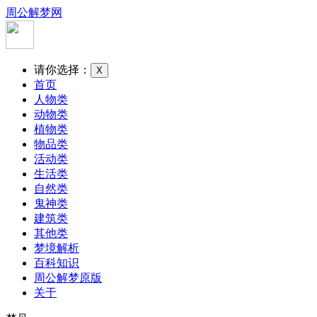
周公解梦网
请你选择：
X
首页
人物类
动物类
植物类
物品类
活动类
生活类
自然类
鬼神类
建筑类
其他类
梦境解析
百科知识
周公解梦原版
关于