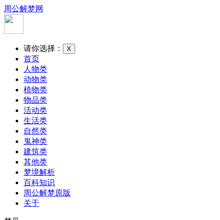
周公解梦网
请你选择：
X
首页
人物类
动物类
植物类
物品类
活动类
生活类
自然类
鬼神类
建筑类
其他类
梦境解析
百科知识
周公解梦原版
关于