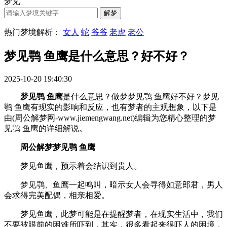
梦见
热门梦境解析：
女人
蛇
爷爷
老虎
老公
梦见鹗 鱼鹰是什么意思？好不好？
2025-10-20 19:40:30
梦见鹗 鱼鹰
是什么意思？做梦梦见鹗 鱼鹰好不好？梦见
鹗 鱼鹰有现实的影响和反应，也有梦者的主观想象，以下是
由(周公解梦网-www.jiemengwang.net)编辑为您精心整理的梦
见鹗 鱼鹰的详细解说。
周公解梦梦见鹗 鱼鹰
梦见鱼鹰，预示着会结识到贵人。
梦见鹗、鱼鹰一起鸣叫，暗示女人会寻得如意郎君，男人
会求得完美配偶，相亲相爱。
梦见鱼鹰，此梦可能是在提醒梦者，在现实生活中，我们
不要被眼前的困难所吓到，其实，很多看起来很吓人的困境，