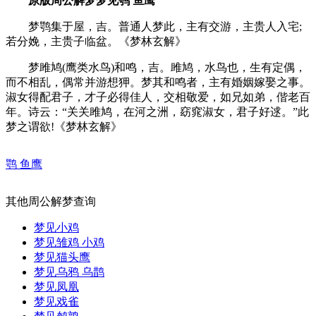
原版周公解梦梦见鹗 鱼鹰
梦鹗集于屋，吉。普通人梦此，主有交游，主贵人入宅;
若分娩，主贵子临盆。《梦林玄解》
梦雎鸠(鹰类水鸟)和鸣，吉。雎鸠，水鸟也，生有定偶，
而不相乱，偶常并游想狎。梦其和鸣者，主有婚姻嫁娶之事。
淑女得配君子，才子必得佳人，交相敬爱，如兄如弟，偕老百
年。诗云：“关关雎鸠，在河之洲，窈窕淑女，君子好逑。”此
梦之谓欲!《梦林玄解》
鹗 鱼鹰
其他周公解梦查询
梦见小鸡
梦见雏鸡 小鸡
梦见猫头鹰
梦见乌鸦 乌鹊
梦见凤凰
梦见戏雀