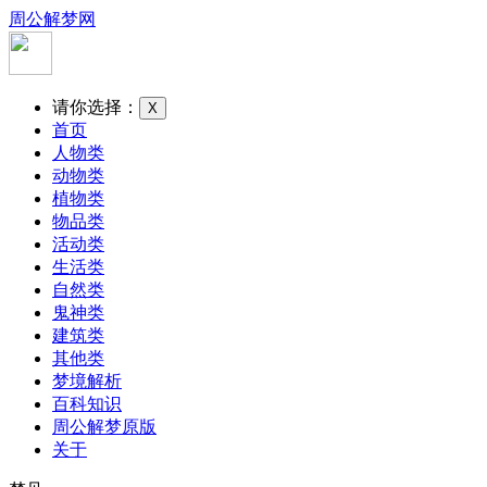
周公解梦网
请你选择：
X
首页
人物类
动物类
植物类
物品类
活动类
生活类
自然类
鬼神类
建筑类
其他类
梦境解析
百科知识
周公解梦原版
关于